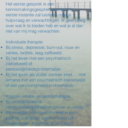
Het eerste gesprek is een
kennismakingsgesprek, waarin ik in
eerste instantie zal luisteren naar je
hulpvraag en verwachtingen. Ik geef uitleg
over wat ik te bieden heb en wat je al dan
niet van mij mag verwachten.
Individuele therapie:
Bij stress, depressie, burn-out, rouw en
verlies, twijfels, laag zelfbeeld.
Bij het leven met een psychiatrisch
ziektebeeld of
persoonlijkheidsproblematiek.
Bij het leven als ouder, partner, kind, ... met
iemand met een psychiatrisch ziektebeeld
of een persoonlijkheidsproblematiek.
Koppel-, relatie- en gezinstherapie:
Bij moeilijkheden of
communicatieproblemen binnen je relatie.
Bij moeilijke communicatie met je ex-
partner, stiefouder, eigen kinderen of
kinderen van je partner, broers en/of