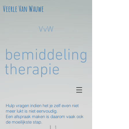
Veerle Van Wauwe
VvW
bemiddeling
therapie
Hulp vragen indien het je zelf even niet
meer lukt is niet eenvoudig.
Een afspraak maken is daarom vaak ook
de moeilijkste stap.